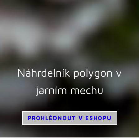
Zimní přistání -
Mořský Plankton - Brož
Náhrdelník polygon v
Náhrdelník Černá
jarním mechu
Vzducholoď
Ulita
PROHLÉDNOUT V ESHOPU
PROHLÉDNOUT V ESHOPU
PROHLÉDNOUT V ESHOPU