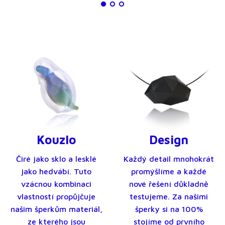
Kouzlo
Design
Čiré jako sklo a lesklé
Každý detail mnohokrát
jako hedvábí. Tuto
promýšlíme a každé
vzácnou kombinaci
nové řešení důkladně
vlastností propůjčuje
testujeme. Za našimi
našim šperkům materiál,
šperky si na 100%
ze kterého jsou
stojíme od prvního