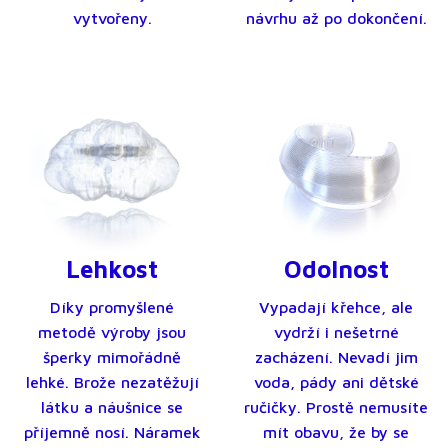
vytvořeny.
návrhu až po dokončení.
Lehkost
Odolnost
Díky promyšlené
Vypadají křehce, ale
metodě výroby jsou
vydrží i nešetrné
šperky mimořádně
zacházení. Nevadí jim
lehké. Brože nezatěžují
voda, pády ani dětské
látku a náušnice se
ručičky. Prostě nemusíte
příjemně nosí. Náramek
mít obavu, že by se